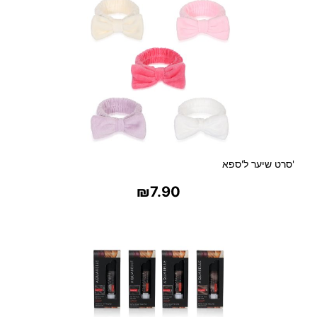
ר
י
ח
ת
מ
ס
ק
ר
ה
ו
ל
'סרט שיער ל'ספא
צ
₪
7.90
ב
י
בחר אפשרויות
ע
ת
ג
ב
ו
ת