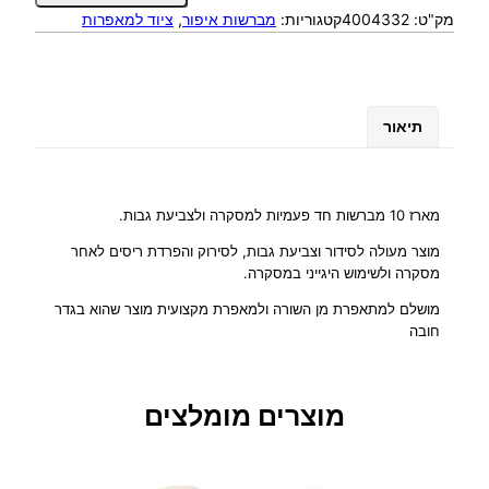
מק"ט:
4004332
קטגוריות:
מברשות איפור
, 
ציוד למאפרות
ו
ת
ש
ל
מ
תיאור
ב
ר
ש
ו
מארז 10 מברשות חד פעמיות למסקרה ולצביעת גבות.
ת
מוצר מעולה לסידור וצביעת גבות, לסירוק והפרדת ריסים לאחר
ח
מסקרה ולשימוש היגייני במסקרה.
ד
פ
מושלם למתאפרת מן השורה ולמאפרת מקצועית מוצר שהוא בגדר
חובה
ע
מ
י
ו
מוצרים מומלצים
ת
ל
מ