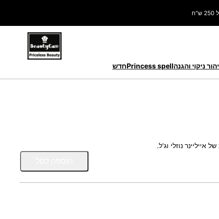
ח
הור ניקוי והגנה
Princess spell
חדש
אייליינר נוזלי וג'ל.
כ
הוספה לסל
מ
ו
ת
ש
ל