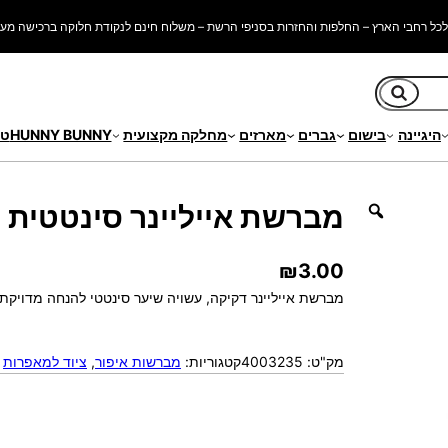
כל רחבי הארץ – החלפות והחזרות בסניפי הרשת – משלוח חינם לנקודת חלוקה ברכישה מעל 250 ש"
חיפוש
היגיינה
בישום
גברים
מארזים
מחלקה מקצועית
HUNNY BUNNY
טי
ר סינטטית
מברשת אייליינר סינטטית
₪
3.00
מברשת אייליינר דקיקה, עשויה שיער סינטטי להנחה מדויקת של 
מק"ט:
4003235
קטגוריות:
מברשות איפור
, 
ציוד למאפרות