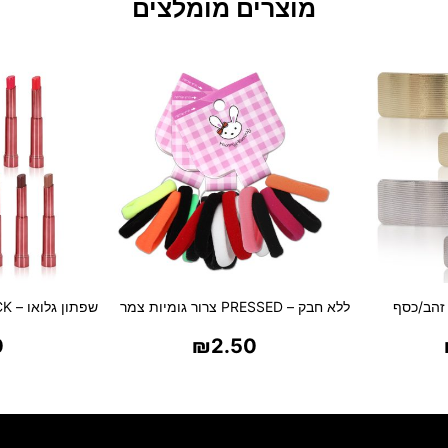
מוצרים מומלצים
זהב/כסף
ללא חבק – PRESSED צרור גומיות צמר
שפתון גלואו – SHEER LIPSTICK
0
₪
2.50
ת
בחר אפשרויות
בח