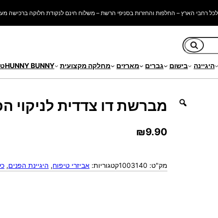
כל רחבי הארץ – החלפות והחזרות בסניפי הרשת – משלוח חינם לנקודת חלוקה ברכישה מעל 250 ש"
חיפוש
היגיינה
בישום
גברים
מארזים
מחלקה מקצועית
HUNNY BUNNY
טי
ים
מברשת דו צדדית לניקוי הפ
₪
9.90
מק"ט:
1003140
קטגוריות:
אביזרי טיפוח
, 
היגיינת הפנים
, 
כל