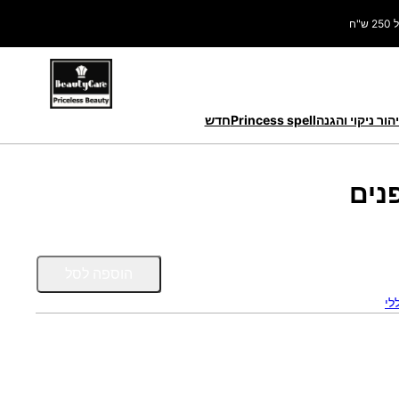
ח
הור ניקוי והגנה
Princess spell
חדש
נים
כ
הוספה לסל
מ
לי
ו
ת
ש
ל
מ