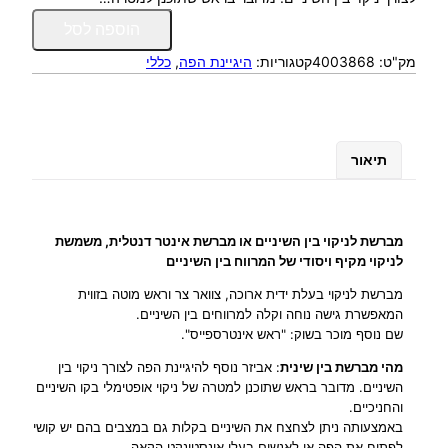
כ
הוספה לסל
מ
מק"ט:
4003868
קטגוריות:
היגיינת הפה
, 
כללי
ו
ת
ש
ל
מ
תיאור
ב
ר
ש
ת
מברשת לניקוי בין השיניים או מברשת אינטר דנטלית, משמשת
ל
לניקוי מקיף ויסודי של המרווח בין השיניים
נ
מברשת לניקוי בעלת ידית ארוכה, צוואר צר וראש מוטה בזווית
י
המאפשרת גישה נוחה וקלה למרווחים בין השיניים.
ק
שם נוסף מוכר בשוק: "ראש אינטרספייס".
ו
מהי מברשת בין שינית
: אביזר נוסף להיגיינת הפה לצורך ניקוי בין
י
השיניים. מדובר בראש שתוכנן למטרה של ניקוי אופטימלי בקו השיניים
ב
והחניכיים.
י
באמצעותה ניתן לצחצח את השיניים בקלות גם במצבים בהם יש קושי
ן
לפתוח את הפה או לאנשים בעלי אינסטינקט הקאה.