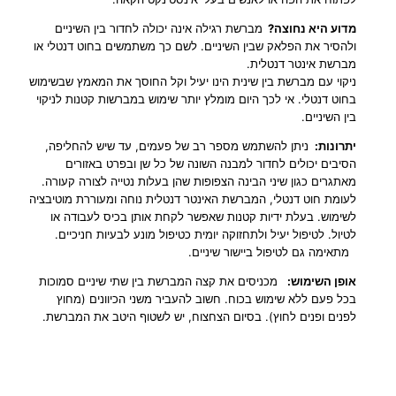
ה
מדוע היא נחוצה?
ש
מברשת רגילה אינה יכולה לחדור בין השיניים
ולהסיר את הפלאק שבין השיניים. לשם כך משתמשים בחוט דנטלי או
י
מברשת אינטר דנטלית.
נ
ניקוי עם מברשת בין שינית הינו יעיל וקל החוסך את המאמץ שבשימוש
י
בחוט דנטלי. אי לכך היום מומלץ יותר שימוש במברשות קטנות לניקוי
י
בין השיניים.
ם
–
יתרונות
:
ניתן להשתמש מספר רב של פעמים, עד שיש להחליפה,
הסיבים יכולים לחדור למבנה השונה של כל שן ובפרט באזורים
4
מאתגרים כגון שיני הבינה הצפופות שהן בעלות נטייה לצורה קעורה.
י
לעומת חוט דנטלי, המברשת האינטר דנטלית נוחה ומעוררת מוטיבציה
ח
לשימוש. בעלת ידיות קטנות שאפשר לקחת אותן בכיס לעבודה או
י
לטיול. לטיפול יעיל ולתחזוקה יומית כטיפול מונע לבעיות חניכיים.
ד
מתאימה גם לטיפול ביישור שיניים.
ו
אופן השימוש
:
ת
מכניסים את קצה המברשת בין שתי שיניים סמוכות
בכל פעם ללא שימוש בכוח. חשוב להעביר משני הכיוונים (מחוץ
לפנים ופנים לחוץ). בסיום הצחצוח, יש לשטוף היטב את המברשת.