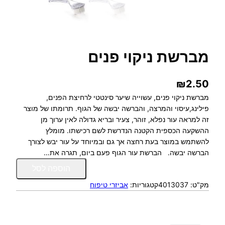
מברשת ניקוי פנים
₪
2.50
מברשת ניקוי פנים, עשוייה שיער סינטטי לרחיצת הפנים,
פילינג,עיסוי והמרצה, והברשה יבשה של הגוף. תרומתו של מוצר
זה למראה עור נפלא, זוהר, צעיר ובריא גדולה לאין ערוך מן
ההשקעה הכספית הקטנה הנדרשת לשם רכישתו. מומלץ
להשתמש במוצר בעת רחצה אך גם ובמיוחד על עור יבש לצורך
הברשה יבשה. הברשת עור הגוף פעם ביום, תגרה את…
כ
הוספה לסל
מ
מק"ט:
4013037
קטגוריות:
אביזרי טיפוח
ו
ת
ש
ל