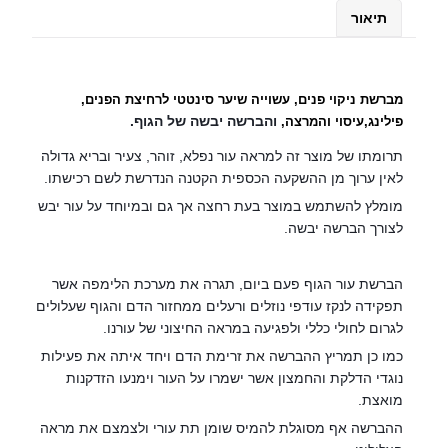
מ
תיאור
ב
ר
ש
ת
מברשת ניקוי פנים, עשוייה שיער סינטטי לרחיצת הפנים,
נ
והברשה יבשה של הגוף.
פילינג,עיסוי והמרצה,
י
תרומתו של מוצר זה למראה עור נפלא, זוהר, צעיר ובריא גדולה
ק
לאין ערוך מן ההשקעה הכספית הקטנה הנדרשת לשם רכישתו.
ו
י
מומלץ להשתמש במוצר בעת רחצה אך גם ובמיוחד על עור יבש
לצורך הברשה יבשה.
פ
נ
י
הברשת עור הגוף פעם ביום, תגרה את מערכת הלימפה אשר
ם
תפקידה לנקז עודפי נוזלים ורעלים ממחזור הדם והגוף שעלולים
לגרום לחולי כללי ולפגיעה במראה החיצוני של עורנו.
כמו כן תמריץ ההברשה את זרימת הדם ויחד איתה את פעילות
נוגדי הדלקת והחמצון אשר ישמרו על העור וימנעו הזדקנות
מואצת.
ההברשה אף מסוגלת להמיס שומן תת עורי ולצמצם את מראה