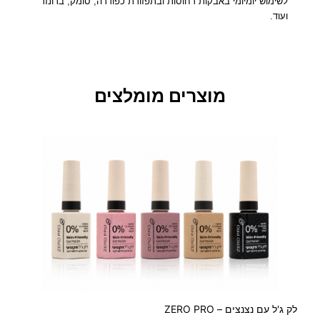
ק
לשימוש יומיומי באבקות דחוסות ובתפזורת כפודרה, סומק, ברונזר
ועוד.
ד
ק
ו
ר
ט
מוצרים מומלצים
י
ב
י
ת
לק ג'ל עם נצנצים – ZERO PRO