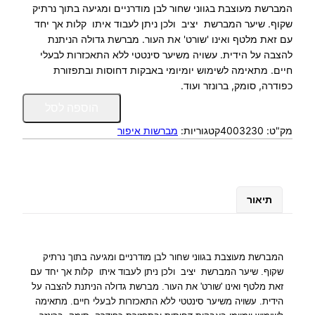
המברשת מעוצבת בגווני שחור לבן מודרניים ומגיעה בתוך נרתיק
שקוף. שיער המברשת יציב ולכן ניתן לעבוד איתו קלות אך יחד
עם זאת מלטף ואינו 'שורט' את העור. מברשת גדולה הניתנת
להצבה על הידית. עשויה משיער סינטטי ללא התאכזרות לבעלי
חיים. מתאימה לשימוש יומיומי באבקות דחוסות ובתפזורת
כפודרה, סומק, ברונזר ועוד.
כ
הוספה לסל
מ
מק"ט:
4003230
קטגוריות:
מברשות איפור
ו
ת
ש
ל
מ
תיאור
ב
ר
ש
ת
המברשת מעוצבת בגווני שחור לבן מודרניים ומגיעה בתוך נרתיק
ס
שקוף.
שיער המברשת יציב ולכן ניתן לעבוד איתו קלות אך יחד עם
ו
זאת מלטף ואינו 'שורט' את העור.
מברשת גדולה הניתנת להצבה על
מ
הידית. עשויה משיער סינטטי ללא התאכזרות לבעלי חיים.
מתאימה