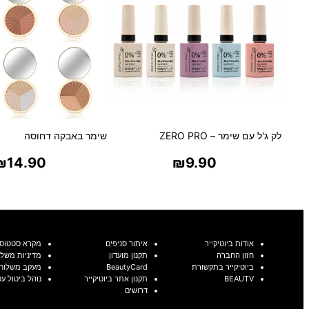
לק ג'ל עם שימר – ZERO PRO
שימר באבקה דחוסה
₪
14.90
₪
9.90
בחר אפשרויות
בחר אפשרויו
אודות ביוטיקייר
איתור סניפים
מקרא סטטוסי
חזון החברה
תקנון מועדון
מדיניות משלו
ביוטיקייר בתקשורת
BeautyCard
מעקב משלוח
BEAUTV
תקנון אתר ביוטיקייר
נוהל ביטול ע
דרושים