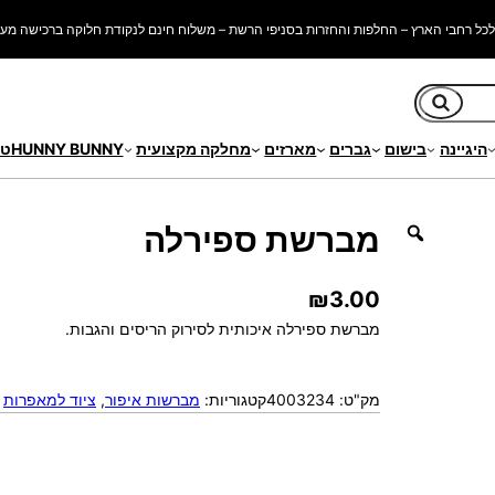
כל רחבי הארץ – החלפות והחזרות בסניפי הרשת – משלוח חינם לנקודת חלוקה ברכישה מעל 250 ש"
חיפוש
היגיינה
בישום
גברים
מארזים
מחלקה מקצועית
HUNNY BUNNY
טי
לה
מברשת ספירלה
₪
3.00
מברשת ספירלה איכותית לסירוק הריסים והגבות.
מק"ט:
4003234
קטגוריות:
מברשות איפור
, 
ציוד למאפרות