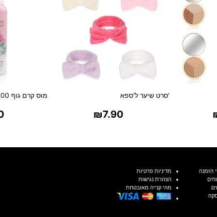
'סרט שיער ל'ספא
מוס קרם גוף 200 מ'ל
0
₪
7.90
ת
בחר אפשרויות
בח
 הזמנה
מדיניות פרטיות
חים
הצהרת נגישות
ים
מהי קנייה מאובטחת
סקה