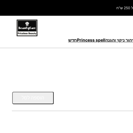
ח
הור ניקוי והגנה
Princess spell
חדש
כ
הוספה לסל
מ
ו
ת
ש
ל