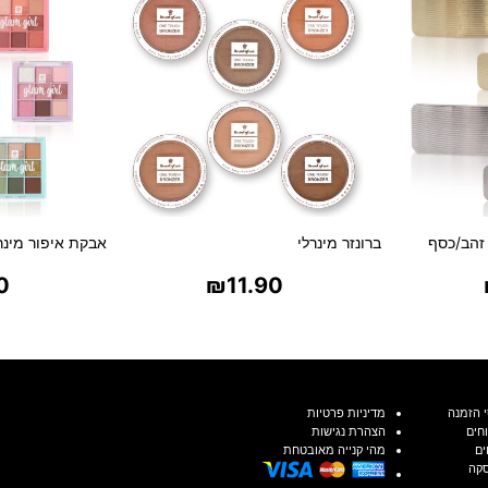
זהב/כסף
ברונזר מינרלי
אבקת איפור מינר
0
₪
11.90
ת
בחר אפשרויות
בח
 הזמנה
מדיניות פרטיות
חים
הצהרת נגישות
ים
מהי קנייה מאובטחת
סקה