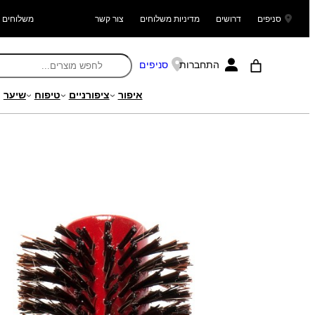
סניפים
דרושים
מדיניות משלוחים
צור קשר
משלוחים ל
התחברות
סניפים
איפור
ציפורניים
טיפוח
שיער
עמוד הבית
/
מוצרים
/
שיער
/
מברשות שיער ומסרקים
/
מברשות פן
/ NANO מברשת פן 30 מ'מ