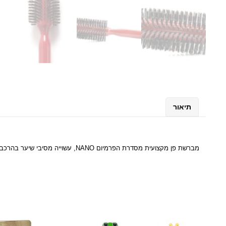
תיאור
מברשת פן מקצועית מסדרת הפרמיום NANO, עשוייה מסיבי שיער בהרכב ייחודי המסודרים ב 16 שורות ועמידים בחום. לעיצוב אופטימלי של השיער.