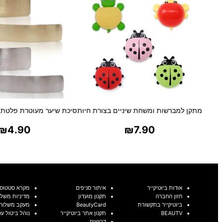
מתקן למברשות ומשחת שיניים בצורת חיות
סיכת שיער מעוטרת פלטת 
₪
4.90
₪
7.90
בחר אפשרויות
בחר אפשרויו
אודות ביוטיקייר
איתור סניפים
מקרא סטטוסי
חזון החברה
תקנון מועדון
מדיניות משלו
ביוטיקייר בתקשורת
BeautyCard
מעקב משלוח
BEAUTV
תקנון אתר ביוטיקייר
נוהל ביטול ע
דרושים