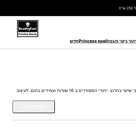
ח
הור ניקוי והגנה
Princess spell
חדש
מברשת פן מקצועית מסדרת הפרמיום NANO, עשוייה מסיבי שיער בהרכב ייחודי המסודרים ב 16 שורות ועמידים בחום. לעיצוב
כ
הוספה לסל
מ
ו
ת
ש