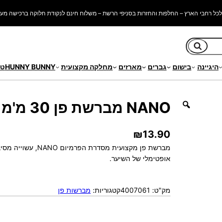
כל רחבי הארץ – החלפות והחזרות בסניפי הרשת – משלוח חינם לנקודת חלוקה ברכישה מעל 250 ש"
חיפוש
היגיינה
בישום
גברים
מארזים
מחלקה מקצועית
HUNNY BUNNY
טי
NANO מברשת פן 30 מ'מ
₪
13.90
אופטימלי של השיער.
מק"ט:
4007061
קטגוריות:
מברשות פן