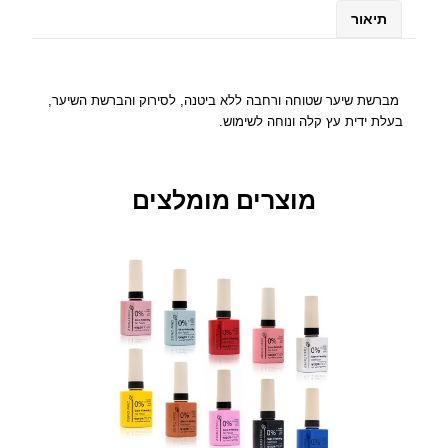
N
תיאור
A
N
O
מ
מברשת שיער שטוחה ורחבה ללא ביטנה, לסירוק והברשת השיער,
ב
בעלת ידית עץ קלה ונוחה לשימוש.
ר
ש
ת
מוצרים מומלצים
ש
י
ע
ר
ר
ח
ב
ה
ל
ל
א