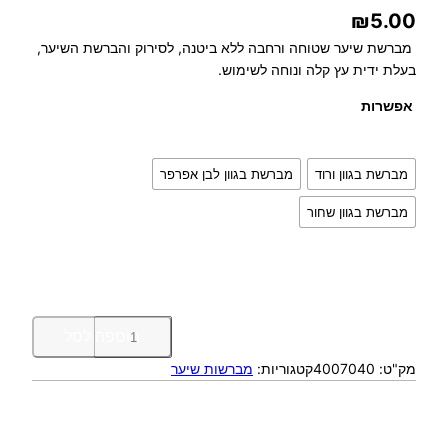
₪
5.00
מברשת שיער שטוחה ורחבה ללא ביטנה, לסירוק והברשת השיער,
בעלת ידית עץ קלה ונוחה לשימוש.
אפשרות
מברשת בגוון ורוד
מברשת בגוון לבן אפרפר
מברשת בגוון שחור
כ
הוספה לסל
מ
מק"ט:
4007040
קטגוריות:
מברשות שיער
ו
ת
ש
ל