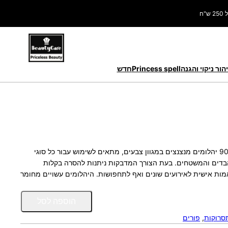
ח
הור ניקוי והגנה
Princess spell
חדש
מהדק יהלומים לשיער: מכשיר הדבקת היהלומים, בתוספת 90 יהלומים מנצנצים במגוון צבעים, מתאים לשימוש עבור כל סוגי
הבדים והמשטחים. בעת הצורך המדבקות ניתנות להסרה בקלות
מות אישית לאירועים שונים ואף לתחפושות. היהלומים עשויים מחומר
כ
הוספה לסל
מ
סרוקות
, 
פורים
ו