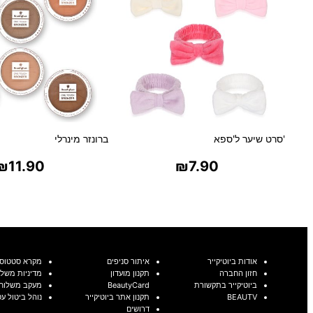
'סרט שיער ל'ספא
ברונזר מינרלי
₪
11.90
₪
7.90
בחר אפשרויות
בחר אפשרויו
אודות ביוטיקייר
איתור סניפים
מקרא סטטוסי
חזון החברה
תקנון מועדון
מדיניות משלו
ביוטיקייר בתקשורת
BeautyCard
מעקב משלוח
BEAUTV
תקנון אתר ביוטיקייר
נוהל ביטול ע
דרושים