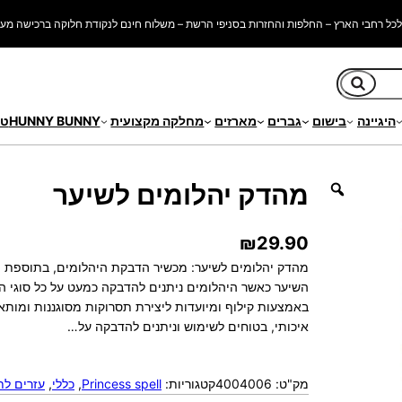
כל רחבי הארץ – החלפות והחזרות בסניפי הרשת – משלוח חינם לנקודת חלוקה ברכישה מעל 250 ש"
חיפוש
היגיינה
בישום
גברים
מארזים
מחלקה מקצועית
HUNNY BUNNY
טי
מהדק יהלומים לשיער
₪
29.90
השיער כאשר היהלומים ניתנים להדבקה כמעט על כל סוגי 
באמצעות קילוף ומיועדות ליצירת תסרוקות מסוגננות ומותא
איכותי, בטוחים לשימוש וניתנים להדבקה על…
מק"ט:
4004006
קטגוריות:
Princess spell
, 
כללי
, 
עזרים לת