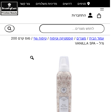
סניפים
דרושים
מדיניות משלוחים
צור קשר
התחברות
חי
עמוד הבית
/
מוצרים
/
קוסמטיקה וטיפוח
/
טיפוח גוף
/ מוס קרם 200
מ'ל – VANILLA SPA