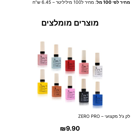
מחיר לפי 100 מל
:
מחיר ל100 מיליליטר – 6.45 ש"ח
ש
ל
מ
מוצרים מומלצים
ו
ס
ק
ר
ם
2
0
0
מ
'
ל
–
V
A
לק ג'ל מקצועי – ZERO PRO
N
₪
9.90
I
L