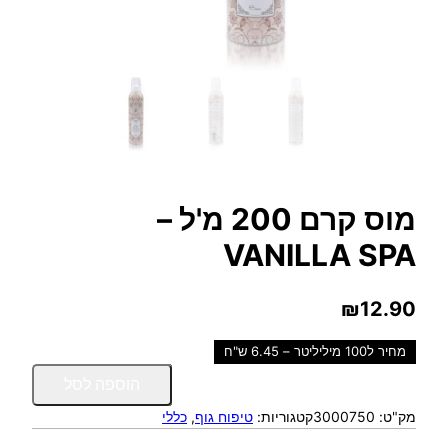
מוס קרם 200 מ'ל –
VANILLA SPA
₪
12.90
מחיר ל100 מיליליטר – 6.45 ש"ח
כ
הוספה לסל
מ
מק"ט:
3000750
קטגוריות:
טיפוח גוף
, 
כללי
ו
ת