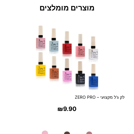
מ
מוצרים מומלצים
י
י
ב
ש
ש
י
ע
ר
א
ו
ל
ט
ר
לק ג'ל מקצועי – ZERO PRO
ה
מ
₪
9.90
ק
צ
בחר אפשרויות
ו
ע