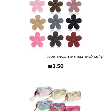
י
ל
מ
ס
פ
ר
ו
ת
ח
ד
קליפס לשיער בצורת פרח בגימור פסטל
ש
₪
3.50
בחר אפשרויות