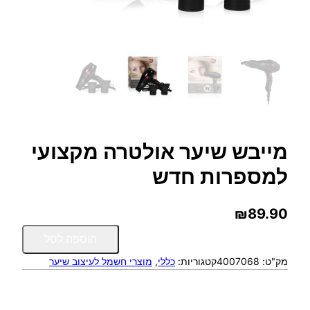
מייבש שיער אולטרה מקצועי
למספרות חדש
₪
89.90
כ
הוספה לסל
מ
מק"ט:
4007068
קטגוריות:
כללי
, 
מוצרי חשמל לעיצוב שיער
ו
ת
ש
ל