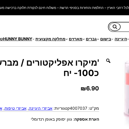
כל רחבי הארץ – החלפות והחזרות בסניפי הרשת – משלוח חינם לנקודת חלוקה ברכישה מעל 250 ש"
חיפוש
היגיינה
בישום
גברים
מארזים
מחלקה מקצועית
HUNNY BUNNY
טי
ורניים
/ 'מיקרו אפליקטורים / מברשות קוסמטיים חד פעמיים – כ100- יח
'מיקרו אפליקטורים / מבר
כ100- יח
₪
6.90
מק"ט:
4007037
קטגוריות:
אביזרי היגיינה
, 
אביזרי טיפוח
, 
אב
הערת אספקה
:
גוון יסופק באופן רנדומלי