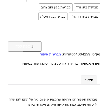
מברשת בגוון ורוד
מברשת בגוון זהב צהוב
מברשת בגוון רוז גולד
מברשת בגוון תכלת
כ
הוספה לסל
מ
מק"ט:
4004259
קטגוריות:
מברשות איפור
ו
ת
הערת אספקה
:
בהיעדר גוון ספציפי, יסופק אחר במקומו
ש
ל
מ
תיאור
כ
ח
ו
ל
מברשת האיפור הכי מתוקה שתמצאו אי פעם, אך אל תתנו ליופי שלה
א
להטעות אתכם, כמה שהיא יפה היא גם איכותית ביותר.
י