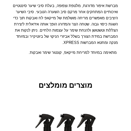
פ
מברשת איפור מדורגת, מלטפת וצפופה, בעלת סיבי שיער סינטטיים
ו
ואיכותיים המתחקים אחר מרקם סיב השערה הטבעי. סיבי השיער
היציבים מאפשרים מריחה מושלמת של מייקאפ לח ואבקות תוך כדי
ר
השגת כיסוי גבוה. שטחה הצר והמדורג הופך אותה אידאלית ליצירת
מ
הצללות וטשטושן ולהנחת שימר על עצמות הלחיים. ניתן לנקות את
ח
המברשת במידת הצורך בשלל אביזרי הניקוי של ביוטיקייר ובמיוחד
ו
מנקה ומחטא המברשות XPRESS.
ד
ד
מתאימה במיוחד למריחת מייקאפ, קונטור שימר ואבקות.
ל
מ
י
י
ק
מוצרים מומלצים
-
א
פ
–
ב
ג
י