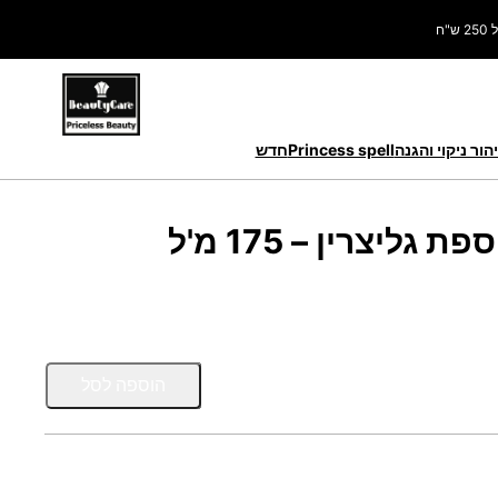
ח
הור ניקוי והגנה
Princess spell
חדש
ליצרין – 175 מ'ל
כ
הוספה לסל
מ
ו
ת
ש
ל