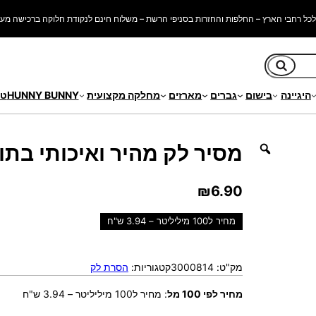
כל רחבי הארץ – החלפות והחזרות בסניפי הרשת – משלוח חינם לנקודת חלוקה ברכישה מעל 250 ש"
חיפוש
היגיינה
בישום
גברים
מארזים
מחלקה מקצועית
HUNNY BUNNY
טי
ין – 175 מ'ל
מסיר לק מהיר ואיכותי בתוספת ג
₪
6.90
מחיר ל100 מיליליטר – 3.94 ש"ח
מק"ט:
3000814
קטגוריות:
הסרת לק
מחיר לפי 100 מל
:
מחיר ל100 מיליליטר – 3.94 ש"ח