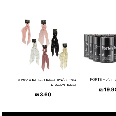
ס
פ
ת
ג
ל
י
צ
ר
י
ן
–
1
7
5
יל – FORTE
גומייה לשיער מעוטרת בד וסרט קשירה
מ
מעוטר אלמנטים
'
₪
19.9
₪
3.60
ל
ר אפשרויות
בחר אפשרויות