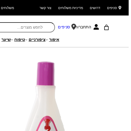
סניפים
דרושים
מדיניות משלוחים
צור קשר
משלוחים ל
התחברות
סניפים
איפור
ציפורניים
טיפוח
שיער
עמוד הבית
/
מוצרים
/
ציפורניים
/
הסרת לק
/ מסיר לק מהיר ואיכותי בתוספת גליצר