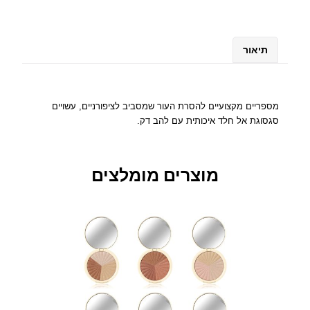
ש
ל
מ
תיאור
ס
פ
ר
י
מספריים מקצועיים להסרת העור שמסביב לציפורניים, עשויים
י
סגסוגת אל חלד איכותית עם להב דק.
ם
ל
צ
מוצרים מומלצים
י
פ
ו
ר
נ
י
י
ם
ע