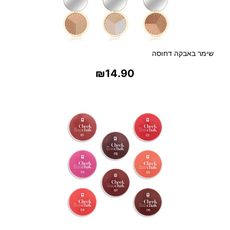
ם
ל
ה
ב
ד
שימר באבקה דחוסה
ק
₪
14.90
בחר אפשרויות