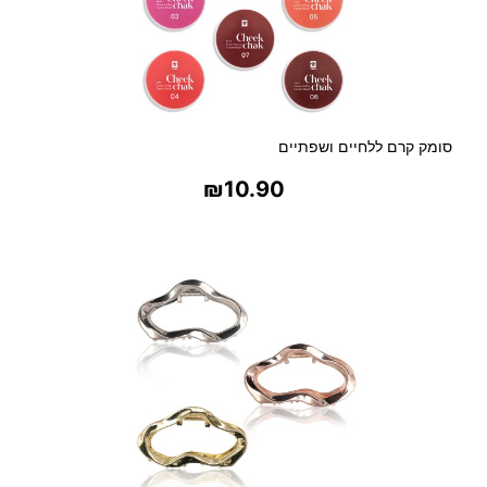
ם
ל
ה
ב
ר
ח
סומק קרם ללחיים ושפתיים
ב
₪
10.90
בחר אפשרויות