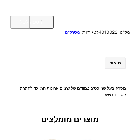
כ
הוספה לסל
מ
מק"ט:
4010022
קטגוריות:
מסרקים
ו
ת
ש
ל
מ
תיאור
ס
ר
ק
ב
מסרק בעל שני סטים צמודים של שיניים ארוכות המיועד להתרת
ע
קשרים בשיער.
ל
ש
י
מוצרים מומלצים
נ
י
י