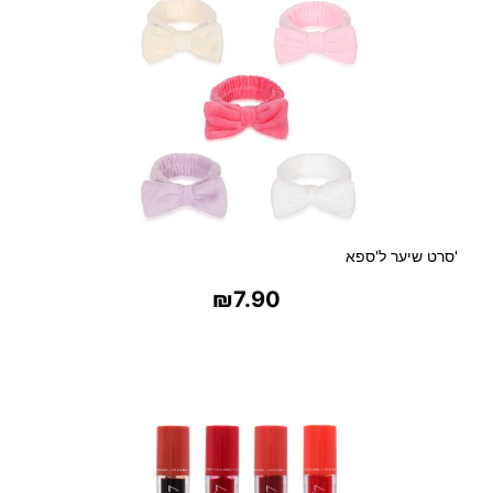
ם
כ
פ
ו
ל
ו
ת
ל
פ
י
ז
'סרט שיער ל'ספא
ו
₪
7.90
ר
ש
בחר אפשרויות
י
ע
ר
א
ר
ו
ך