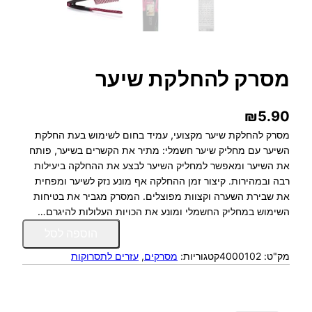
מסרק להחלקת שיער
₪
5.90
מסרק להחלקת שיער מקצועי, עמיד בחום לשימוש בעת החלקת
השיער עם מחליק שיער חשמלי: מתיר את הקשרים בשיער, פותח
את השיער ומאפשר למחליק השיער לבצע את ההחלקה ביעילות
רבה ובמהירות. קיצור זמן ההחלקה אף מונע נזק לשיער ומפחית
את שבירת השערה וקצוות מפוצלים. המסרק מגביר את בטיחות
השימוש במחליק החשמלי ומונע את הכויות העלולות להיגרם…
כ
הוספה לסל
מ
מק"ט:
4000102
קטגוריות:
מסרקים
, 
עזרים לתסרוקות
ו
ת
ש
ל