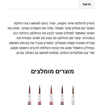
מ
תיאור
ס
ר
ק
ל
מסרק להחלקת שיער מקצועי, עמיד בחום לשימוש בעת החלקת
ה
השיער עם מחליק שיער חשמלי: מתיר את הקשרים בשיער, פותח את
ח
השיער ומאפשר למחליק השיער לבצע את ההחלקה ביעילות רבה
ל
ובמהירות. קיצור זמן ההחלקה אף מונע נזק לשיער ומפחית את
ק
שבירת השערה וקצוות מפוצלים. המסרק מגביר את בטיחות השימוש
במחליק החשמלי ומונע את הכויות העלולות להיגרם כתוצאה ממגע
ת
.
ישיר עם המלקחיים החמים. מתאים לשימוש גם בשילוב עם פן
ש
י
ע
ר
מוצרים מומלצים