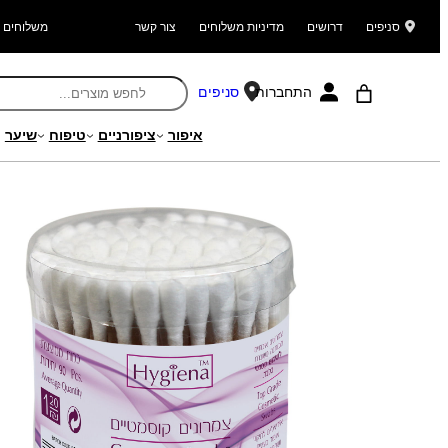
סניפים
דרושים
מדיניות משלוחים
צור קשר
משלוחים ל
התחברות
סניפים
איפור
ציפורניים
טיפוח
שיער
עמוד הבית
/
מוצרים
/
היגיינה
/
רחצה והיגיינת הגוף
/ צמרונים קוסמטיים