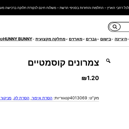
כל רחבי הארץ – החלפות והחזרות בסניפי הרשת – משלוח חינם לנקודת חלוקה ברכישה מעל 250 ש"
חיפוש
היגיינה
בישום
גברים
מארזים
מחלקה מקצועית
HUNNY BUNNY
טי
צמרונים קוסמטיים
₪
1.20
מק"ט:
4013069
קטגוריות:
הסרת איפור
, 
הסרת לק
, 
מניקור 