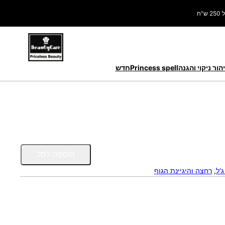
ח
הור ניקוי והגנה
Princess spell
חדש
כ
הוספה לסל
מ
ג'ל
, 
רחצה והיגיינת הגוף
ו
ת
ש
ל
צ