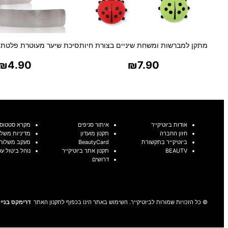
מתקן למברשות ומשחת שיניים בצורת חיות
סיכת שיער מעוטרת פלטת 
₪
4.90
₪
7.90
בחר אפשרויות
בחר אפשרויו
אודות ביוטיקייר
איתור סניפים
מקרא סטטוסי
חזון החברה
תקנון מועדון
מדיניות משלו
ביוטיקייר בתקשורת
BeautyCard
מעקב משלוח
BEAUTV
תקנון אתר ביוטיקייר
נוהל ביטול ע
דרושים
© כל הזכויות שמורות לביוטיקייר. השימוש באתר הינו בכפוף לתקנון האתר
דרימקס בניית