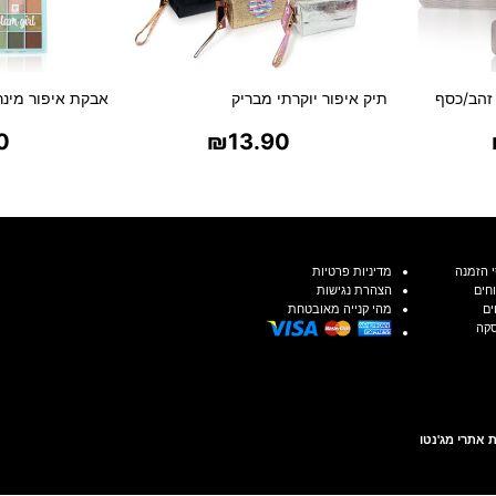
זהב/כסף
תיק איפור יוקרתי מבריק
אבקת איפור מינר
0
₪
13.90
ת
בחר אפשרויות
בח
 הזמנה
מדיניות פרטיות
חים
הצהרת נגישות
ים
מהי קנייה מאובטחת
סקה
 אתרי מג'נטו