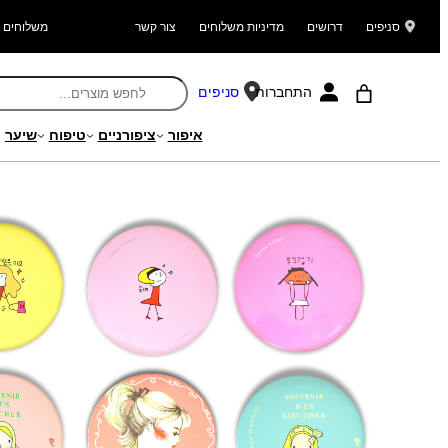
סניפים
דרושים
מדיניות משלוחים
צור קשר
משלוחים ל
התחברות
סניפים
איפור
ציפורניים
טיפוח
שיער
עמוד הבית
/
מוצרים
/
איפור
/
אביזרי איפור
/
מראות
/ מראת איפור קומפקטית 