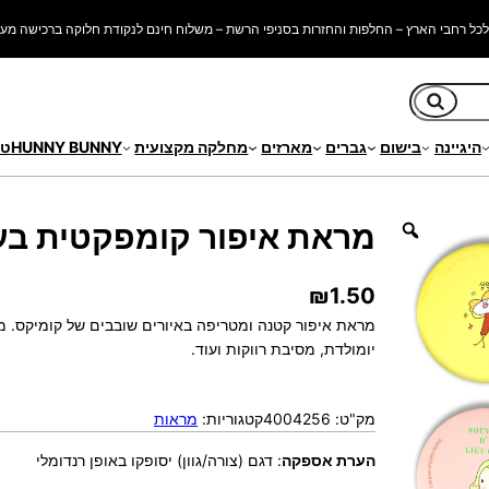
כל רחבי הארץ – החלפות והחזרות בסניפי הרשת – משלוח חינם לנקודת חלוקה ברכישה מעל 250 ש"
חיפוש
היגיינה
בישום
גברים
מארזים
מחלקה מקצועית
HUNNY BUNNY
טי
בעיצובי קומיקס ייחודיים
מראת איפור קומפקטית בעיצ
₪
1.50
מראת איפור קטנה ומטריפה באיורים שובבים של קומיקס. מ
יומולדת, מסיבת רווקות ועוד.
מק"ט:
4004256
קטגוריות:
מראות
הערת אספקה
:
דגם (צורה/גוון) יסופקו באופן רנדומלי