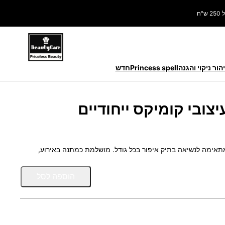
ח
הור ניקוי והגנה
Princess spell
חדש
ובי קומיקס ייחודיים
תאימה לנשיאה בתיק איפור בכל גודל. מושלמת כמתנה באירוע,
כ
הוספה לסל
מ
ו
ת
ש