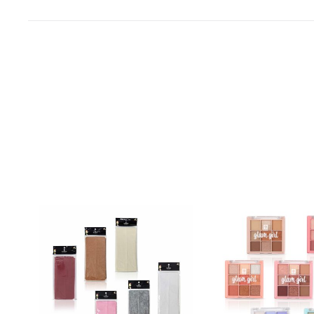
צ
ו
ב
י
ק
ו
מ
י
ק
ס
י
י
ח
ו
ד
י
י
ם