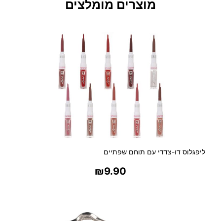
מוצרים מומלצים
ו
צ
ד
ד
י
ת
ק
ט
נ
ה
ליפגלוס דו-צדדי עם תוחם שפתיים
₪
9.90
בחר אפשרויות