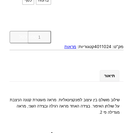
ברונזה
כסף
כ
הוספה לסל
מ
מק"ט:
4011024
קטגוריות:
מראות
ו
ת
ש
ל
מ
תיאור
ר
א
ת
נ
שילוב מושלם בין עיצוב לפונקציונאליות. מראה מעוטרת קטנה הניצבת
ס
על שולחן האיפור. בצידה האחד מראה רגילה ובצידה השני, מראה
י
מגדילה פי 2.
כ
ה
ד