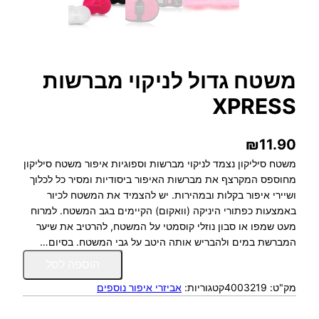
משטח גדול לניקוי מברשות
XPRESS
₪
11.90
משטח סיליקון נצמד לניקוי מברשות וספוגיות איפור משטח סיליקון
מחוספס המקרצף את מברשות האיפור ביסודיות ומסיר כל לכלוך
ושיירי איפור בקלות ובמהירות. יש להצמיד את המשטח לכיור
באמצעות כפתורי היניקה (וואקום) הקיימים בגב המשטח. למרוח
מעט שמפו או סבון נוזלי קוסמטי על המשטח, להרטיב את שיער
המברשת במים ולהבריש אותה היטב על גבי המשטח. בסיום…
כ
הוספה לסל
מ
מק"ט:
4003219
קטגוריות:
אביזרי איפור נוספים
ו
ת