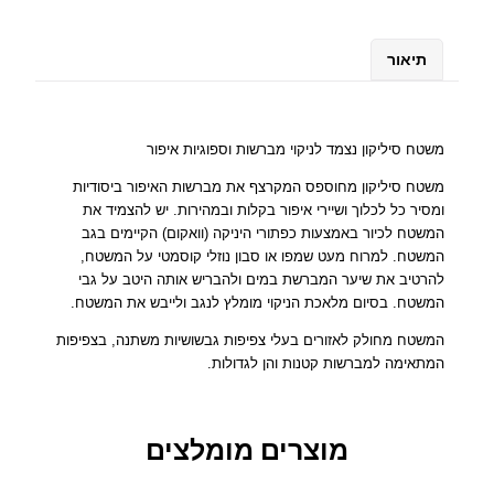
ש
ל
מ
תיאור
ש
ט
ח
ג
משטח סיליקון נצמד לניקוי מברשות וספוגיות איפור
ד
משטח סיליקון מחוספס המקרצף את מברשות האיפור ביסודיות
ו
ומסיר כל לכלוך ושיירי איפור בקלות ובמהירות. יש להצמיד את
ל
המשטח לכיור באמצעות כפתורי היניקה (וואקום) הקיימים בגב
ל
המשטח. למרוח מעט שמפו או סבון נוזלי קוסמטי על המשטח,
נ
להרטיב את שיער המברשת במים ולהבריש אותה היטב על גבי
י
המשטח. בסיום מלאכת הניקוי מומלץ לנגב ולייבש את המשטח.
ק
ו
המשטח מחולק לאזורים בעלי צפיפות גבשושיות משתנה, בצפיפות
המתאימה למברשות קטנות והן לגדולות.
י
מ
ב
ר
מוצרים מומלצים
ש
ו