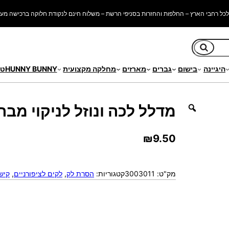
כל רחבי הארץ – החלפות והחזרות בסניפי הרשת – משלוח חינם לנקודת חלוקה ברכישה מעל 250 ש"
חיפוש
היגיינה
בישום
גברים
מארזים
מחלקה מקצועית
HUNNY BUNNY
טי
ברשות ציפורניים
מדלל לכה ונוזל לניקוי מבר
₪
9.50
מק"ט:
3003011
קטגוריות:
הסרת לק
, 
לקים לציפורניים
, 
קישו