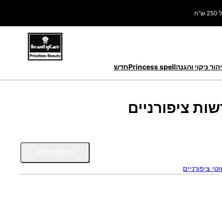
ח
הור ניקוי והגנה
Princess spell
חדש
שות ציפורניים
כ
הוספה לסל
מ
טי ציפורניים
ו
ת
ש
ל
מ