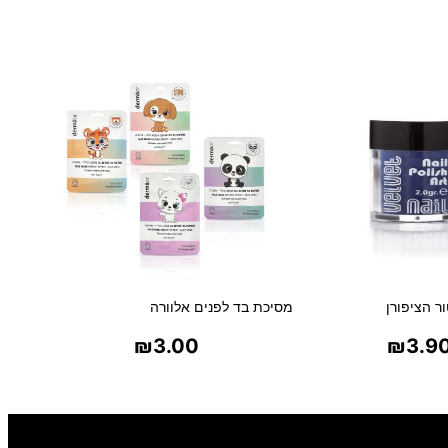
ו
ת
צ
י
פ
ו
ר
נ
י
י
ם
ר הציפורן
מסיכת בד לפנים אלוורה
₪
3.00
₪
3.9
ר אפשרויות
בחר אפשרויות