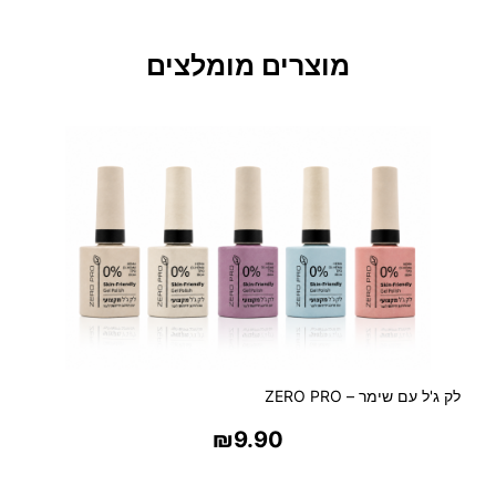
ס
ב
מוצרים מומלצים
ו
ן
א
ק
נ
ה
ב
ו
ץ
–
י
ם
ה
מ
לק ג'ל עם שימר – ZERO PRO
ל
₪
9.90
ח
בחר אפשרויות