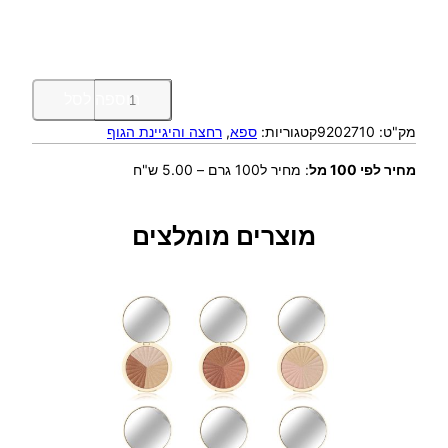
כ
הוספה לסל
מ
מק"ט:
9202710
קטגוריות:
ספא
, 
רחצה והיגיינת הגוף
ו
ת
מחיר לפי 100 מל
:
מחיר ל100 גרם – 5.00 ש"ח
ש
ל
ס
מוצרים מומלצים
ב
ו
ן
ג
ל
י
צ
ר
י
ן