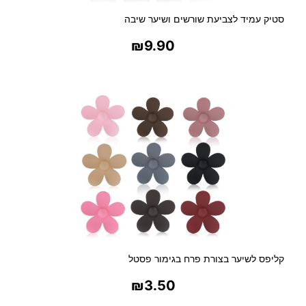
U
סטיק עמיד לצביעת שורשים ושיער שיבה
N
N
₪
9.90
Y
B
בחר אפשרויות
U
N
N
Y
קליפס לשיער בצורת פרח בגימור פסטל
₪
3.50