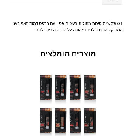
כ
ו
ת
מ
זוג/ שלישיית סיכות מתוקות בעיטורי פפיון עם הדפס דמות האני באני
ק
המתוקה שהפכה להיות אהובה על הרבה הורים וילדים
ו
ר
ק
מוצרים מומלצים
ט
נ
ו
ת
מ
ע
ו
צ
ב
ו
ת
–
H