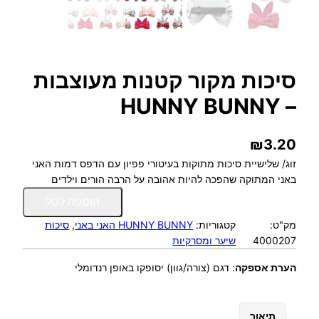
סיכות מקור קטנות מעוצבות
– HUNNY BUNNY
₪
3.20
זוג/ שלישיית סיכות מתוקות בעיטורי פפיון עם הדפס דמות האני
באני המתוקה שהפכה להיות אהובה על הרבה הורים וילדים
כ
הוספה לסל
מ
מק"ט:
קטגוריות:
HUNNY BUNNY האני באני
, 
סיכות
ו
4000207
שיער ומסרקיות
ת
ש
הערת אספקה
:
דגם (צורה/גוון) יסופקו באופן רנדומלי
ל
ס
י
תיאור