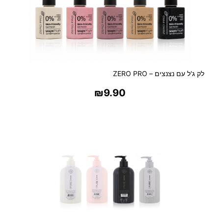
מ
ע
ו
ט
ר
ת
לק ג'ל עם נצנצים – ZERO PRO
פ
ל
₪
9.90
ט
ת
בחר אפשרויות
ז
ה
ב
/
כ
ס
ף