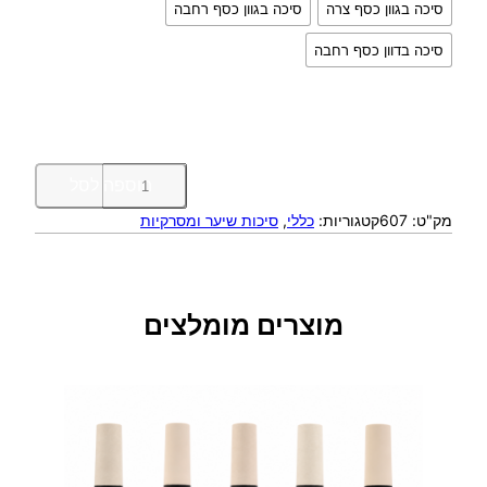
סיכה בגוון כסף צרה
סיכה בגוון כסף רחבה
סיכה בדוון כסף רחבה
כ
הוספה לסל
מ
מק"ט:
607
קטגוריות:
כללי
, 
סיכות שיער ומסרקיות
ו
ת
ש
ל
ס
מוצרים מומלצים
י
כ
ת
ש
י
ע
ר