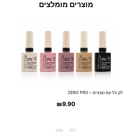
ש
מוצרים מומלצים
י
ע
ר
לק ג'ל עם נצנצים – ZERO PRO
₪
9.90
בחר אפשרויות