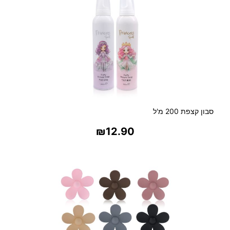
סבון קצפת 200 מ'ל
₪
12.90
בחר אפשרויות