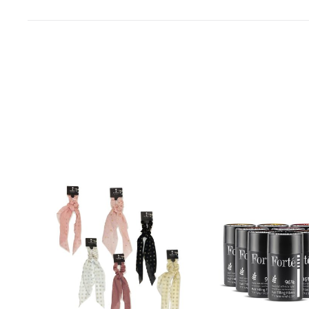
נ
י
ם