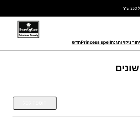
ח
הור ניקוי והגנה
Princess spell
חדש
שונים
כ
הוספה לסל
מ
ו
ת
ש
ל