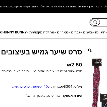
כל רחבי הארץ – החלפות והחזרות בסניפי הרשת – משלוח חינם לנקודת חלוקה ברכישה מעל 250 ש"
חיפוש
היגיינה
בישום
גברים
מארזים
מחלקה מקצועית
HUNNY BUNNY
טי
ער גמיש בעיצובים שונים
סרט שיער גמיש בעיצובים 
₪
2.50
סרט שיער גמיש בעיצובים שונים *גוון יסופק באופן רנדומלי
מק"ט:
8304
קטגוריות:
כללי
, 
קשתות וסרטים לשיער
הערת אספקה
:
גוון יסופק באופן רנדומלי