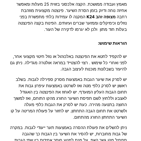
מאמץ ועבודה ממושכת. הקצה אלכסוני בזווית 25 מעלות ומאפשר
ק
אחיזה נוחה ודיוק בזמן הסרת השיער. פינצטה מקצועית מוזהבת
צ
רחבה
מצופה זהב K24
המקנה לו עמידות בלתי מתפשרת בפני
ו
נוזלים וכימיקלים וממזער שברים ועיוותים. הפינות בקצה הפינצטה
ע
בעלות חוד מתון ולכן לא יגרמו לדקירה של העור.
י
ת
הוראות שימוש:
מ
ו
יש להקפיד לחטא את הפינצטה באלכוהול או נוזל חיטוי מקצועי אחר,
ז
לפני ואחרי כל שימוש . רצוי להצטייד במראה אולטרה מגדילה. ניתן גם
ה
להיעזר בשבלונות מוכנות לעיצוב הגבה.
ב
יש לסרק את שיער הגבות באמצעות מסרק ספירלה לגבות. בשלב
ת
ראשון יש לסרק כלפי מטה ואז לשרטט באמצעות עיפרון גבות את
ע
תחום הגבות העליון המועדף. יש לאחוז את הפינצטה בין האגודל
ם
לאצבע וללחוץ לשם תפיסת השיער החורג מהקו התוחם, ואז למשוך
ר
החוצה בתנועה מהירה. כעת יש לסרק את הגבות כלפי מעלה
א
ולשרטט את תחום הגבה התחתון. יש לחזור על פעולת המריטה על קו
ש
השיער התחתון החורג מהתחום.
ר
ניתן להשלים את פעולת ההסרה באמצעות תער ייעודי לגבות. במקרה
ח
של גבות מחוברות, יש להסיר את השיער בין הגבות כך שהגבה
ב
תתחיל מקו גשר האף. על מנת למנוע חוסר אחידות בין שתי הגבות,