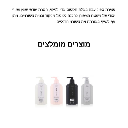
י
ר
פצירת ספוג עבה בעלת חספוס עדין לניקוי, הסרת עודפי שומן ושיוף
ת
יסודי של משטח הציפורן כהכנה לטיפול מניקור ובניית ציפורניים. ניתן
"
אף לשייף בעזרתה את ציפורני הרגליים.
מ
ג
ה
מוצרים מומלצים
ג
א
ט
ו
ר