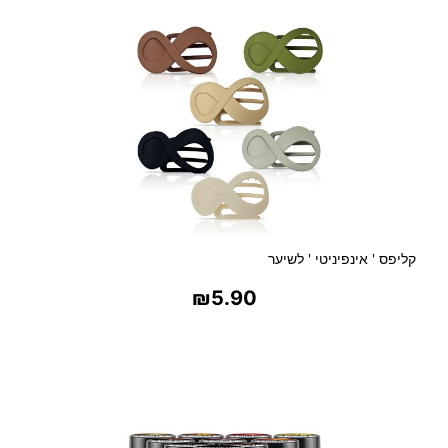
קליפס ' אינפיניטי ' לשיער
₪
5.90
בחר אפשרויות