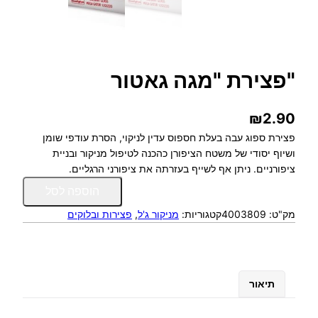
"פצירת "מגה גאטור
₪
2.90
פצירת ספוג עבה בעלת חספוס עדין לניקוי, הסרת עודפי שומן
ושיוף יסודי של משטח הציפורן כהכנה לטיפול מניקור ובניית
ציפורניים. ניתן אף לשייף בעזרתה את ציפורני הרגליים.
כ
הוספה לסל
מ
מק"ט:
4003809
קטגוריות:
מניקור ג'ל
, 
פצירות ובלוקים
ו
ת
ש
ל
"
תיאור
פ
צ