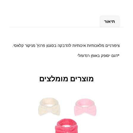
ש
ל
צ
תיאור
י
פ
ו
ר
ציפורניים מלאכותיות איכותיות להדבקה בסגנון פרנץ' מניקור קלאסי.
נ
*דגם יסופק באופן רנדומלי
י
י
ם
מוצרים מומלצים
מ
ל
א
כ
ו
ת
י
ו
ת