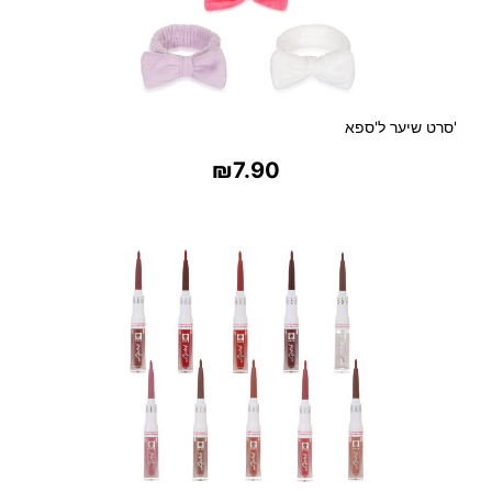
ב
ס
ג
נ
ו
'סרט שיער ל'ספא
ן
פ
₪
7.90
ר
נ
בחר אפשרויות
ץ
'
מ
נ
י
ק
ו
ר
ק
ל
א