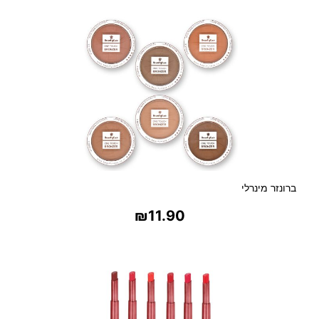
א
כ
ו
ת
י
ו
ת
ש
ק
ו
פ
ו
ברונזר מינרלי
ת
₪
11.90
ל
ב
בחר אפשרויות
נ
י
ה