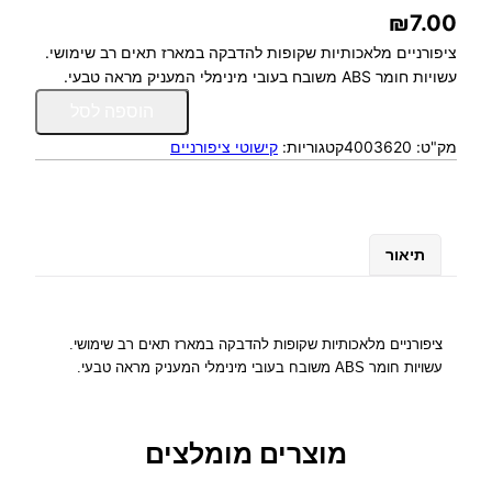
₪
7.00
ציפורניים מלאכותיות שקופות להדבקה במארז תאים רב שימושי.
עשויות חומר ABS משובח בעובי מינימלי המעניק מראה טבעי.
כ
הוספה לסל
מ
מק"ט:
4003620
קטגוריות:
קישוטי ציפורניים
ו
ת
ש
ל
צ
תיאור
י
פ
ו
ר
ציפורניים מלאכותיות שקופות להדבקה במארז תאים רב שימושי.
נ
עשויות חומר ABS משובח בעובי מינימלי המעניק מראה טבעי.
י
י
ם
מוצרים מומלצים
מ
ל