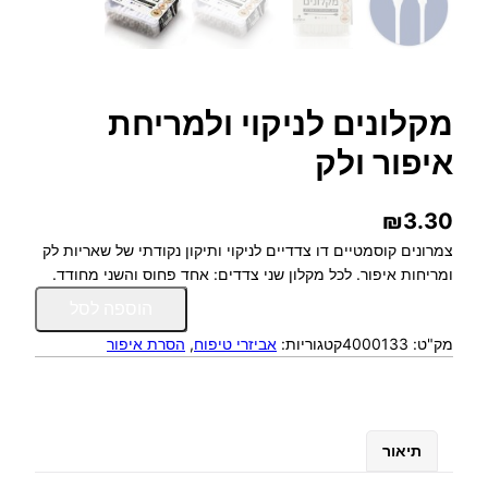
מקלונים לניקוי ולמריחת
איפור ולק
₪
3.30
צמרונים קוסמטיים דו צדדיים לניקוי ותיקון נקודתי של שאריות לק
ומריחות איפור. לכל מקלון שני צדדים: אחד פחוס והשני מחודד.
כ
הוספה לסל
מ
מק"ט:
4000133
קטגוריות:
אביזרי טיפוח
, 
הסרת איפור
ו
ת
ש
ל
מ
תיאור
ק