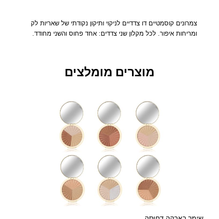
ל
ו
נ
צמרונים קוסמטיים דו צדדיים לניקוי ותיקון נקודתי של שאריות לק
י
ומריחות איפור. לכל מקלון שני צדדים: אחד פחוס והשני מחודד.
ם
ל
נ
מוצרים מומלצים
י
ק
ו
י
ו
ל
מ
ר
י
ח
ת
א
י
פ
שימר באבקה דחוסה