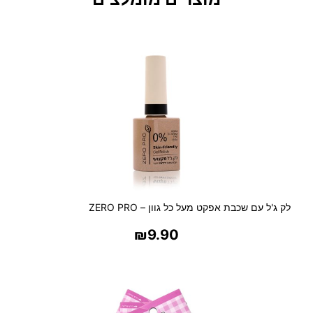
ו
ת
ש
י
ע
ר
ר
י
ב
ס
ל
ל
א
ח
לק ג'ל עם שכבת אפקט מעל כל גוון – ZERO PRO
ב
₪
9.90
ק
בחר אפשרויות