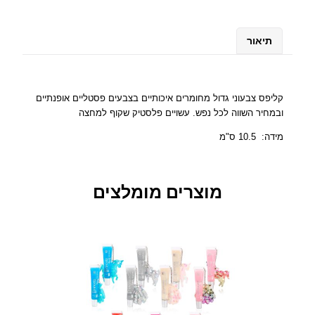
ש
ל
ק
תיאור
ל
י
פ
ס
קליפס צבעוני גדול מחומרים איכותיים בצבעים פסטליים אופנתיים
צ
ובמחיר השווה לכל נפש. עשויים פלסטיק שקוף למחצה
ב
מידה: 10.5 ס"מ
ע
ו
נ
מוצרים מומלצים
י
ג
ד
ו
ל