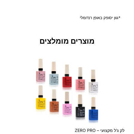
י
פ
ס
*גוון יסופק באופן רנדומלי
ל
ש
י
מוצרים מומלצים
ע
ר
ע
ם
ע
י
ג
ו
ל
י
ם
ב
ג
י
לק ג'ל מקצועי – ZERO PRO
מ