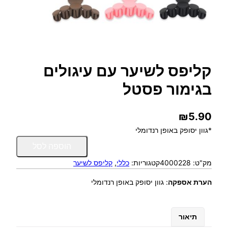
קליפס לשיער עם עיגולים
בגימור פסטל
₪
5.90
*גוון יסופק באופן רנדומלי
כ
הוספה לסל
מ
מק"ט:
4000228
קטגוריות:
כללי
, 
קליפס לשיער
ו
ת
הערת אספקה
:
גוון יסופק באופן רנדומלי
ש
ל
ק
תיאור
ל