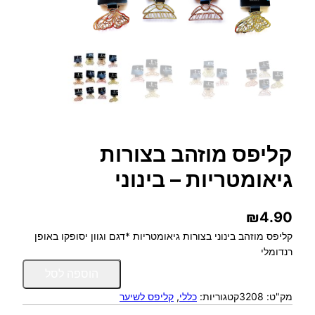
קליפס מוזהב בצורות
גיאומטריות – בינוני
₪
4.90
קליפס מוזהב בינוני בצורות גיאומטריות *דגם וגוון יסופקו באופן
רנדומלי
כ
הוספה לסל
מ
מק"ט:
3208
קטגוריות:
כללי
, 
קליפס לשיער
ו
ת