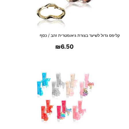
א
ו
מ
ט
ר
י
קליפס גדול לשיער בצורת גיאומטרית זהב / כסף
ו
₪
6.50
ת
–
בחר אפשרויות
ב
י
נ
ו
נ
י