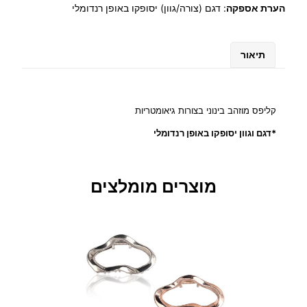
הערת אספקה
:
דגם (צורה/גוון) יסופקו באופן רנדומלי
ש
ל
ק
תיאור
ל
י
פ
ס
קליפס מוזהב בינוני בצורות גיאומטריות
מ
*דגם וגוון יסופקו באופן רנדומלי
ו
ז
ה
ב
מוצרים מומלצים
ב
צ
ו
ר
ו
ת
ג
י