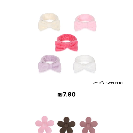
נ
מ
ת
ח
ו
ת
'סרט שיער ל'ספא
₪
7.90
בחר אפשרויות