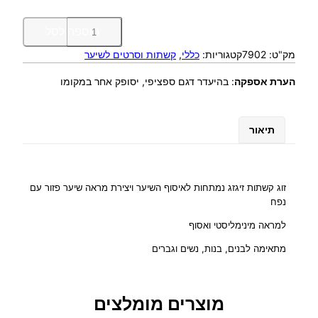
כ
הוספה לסל
מ
מק"ט:
7902
קטגוריות:
כללי
, 
קשתות וסרטים לשיער
ו
ת
הערת אספקה
:
בהיעדר דגם ספציפי, יסופק אחר במקומו
ש
ל
ז
תיאור
ו
ג
ק
ש
זוג קשתות זיגזג נמתחות לאיסוף השיער ויצירת מראה שיער פזור עם
ת
נפח
ו
למראה מינימליסטי ואסוף
ת
ז
מתאימה לבנים, בנות, נשים וגברים
י
ג
ז
מוצרים מומלצים
ג