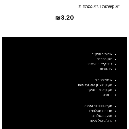
זוג קשתות זיגזג נמתחות
₪
3.20
בחר אפשרויות
אודות ביוטיקייר
חזון החברה
ביוטיקייר בתקשורת
BEAUTV
איתור סניפים
תקנון מועדון BeautyCard
תקנון אתר ביוטיקייר
דרושים
מקרא סטטוסי הזמנה
מדיניות משלוחים
מעקב משלוחים
נוהל ביטול עסקה