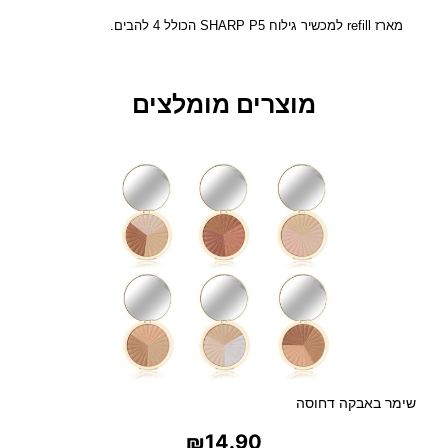
R
P
מארז refill למכשיר גילוח SHARP P5 הכולל 4 להבים.
P
5
ש
מוצרים מומלצים
ל
י
ש
י
י
ת
ל
ה
ב
י
ם
ע
ב
ו
שימר באבקה דחוסה
ר
₪
14.90
מ