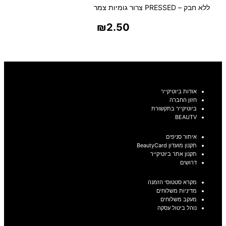
ללא חבק – PRESSED צרור גומיות צמר
₪
2.50
בחר אפשרויות
אודות ביוטיקייר
חזון החברה
ביוטיקייר בתקשורת
BEAUTV
איתור סניפים
תקנון מועדון BeautyCard
תקנון אתר ביוטיקייר
דרושים
מקרא סטטוסי הזמנה
מדיניות משלוחים
מעקב משלוחים
נוהל ביטול עסקה