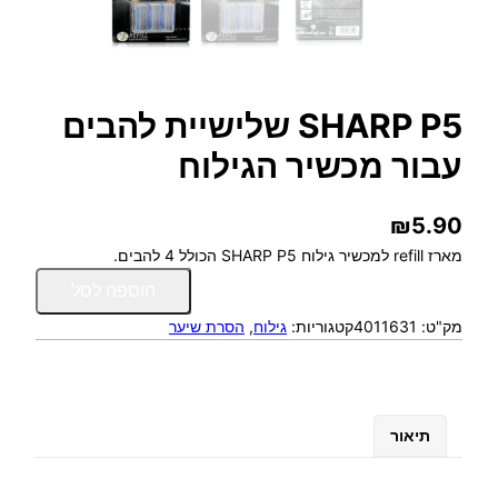
SHARP P5 שלישיית להבים
עבור מכשיר הגילוח
₪
5.90
מארז refill למכשיר גילוח SHARP P5 הכולל 4 להבים.
כ
הוספה לסל
מ
מק"ט:
4011631
קטגוריות:
גילוח
, 
הסרת שיער
ו
ת
ש
ל
S
תיאור
H
A