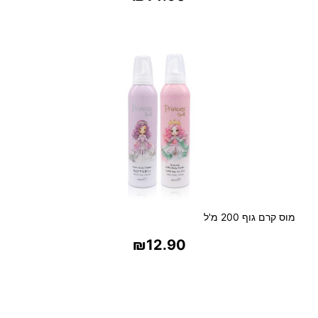
כ
בחר אפשרויות
ש
י
ר
ה
ג
י
ל
ו
ח
מוס קרם גוף 200 מ'ל
₪
12.90
בחר אפשרויות