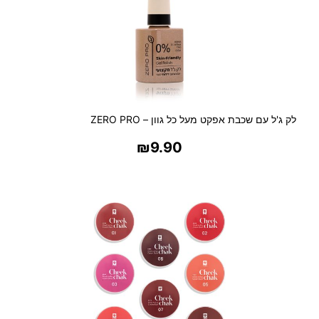
/
ג
ו
מ
י
ו
ת
מ
לק ג'ל עם שכבת אפקט מעל כל גוון – ZERO PRO
ע
₪
9.90
ו
צ
בחר אפשרויות
ב
ו
ת
ל
י
ל
ד
ו
ת