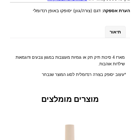
ת
הערת אספקה
:
דגם (צורה/גוון) יסופקו באופן רנדומלי
ש
ל
ר
תיאור
ב
י
ע
י
מארז 4 סיכות תיק תק או גומיות מעוצבות במגוון צבעים ודוגמאות
י
שילדות אוהבות.
ת
ס
*עיצוב יסופק בצורה רנדומלית לסוג המוצר שנבחר
י
כ
ו
מוצרים מומלצים
ת
ת
י
ק
ת
ק