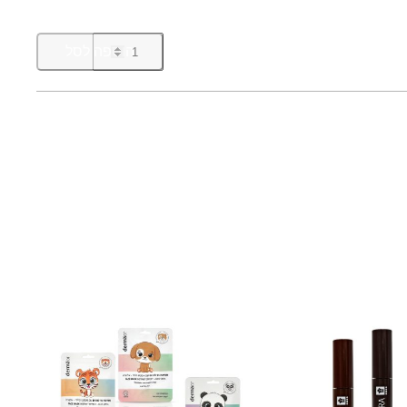
כ
הוספה לסל
מ
ו
ת
ש
ל
ר
ב
י
ע
י
י
ת
צ
ל
ל
י
ו
ת