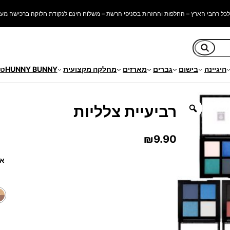
כל רחבי הארץ – החלפות והחזרות בסניפי הרשת – משלוח חינם לנקודת חלוקה ברכישה מעל 250 ש"
חיפוש
היגיינה
בישום
גברים
מארזים
מחלקה מקצועית
HUNNY BUNNY
טי
רביעיית צלליות
₪
9.90
אפ