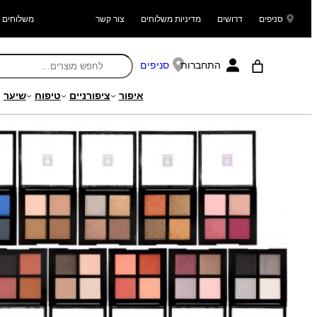
סניפים
דרושים
מדיניות משלוחים
צור קשר
משלוחים ל
התחברות
סניפים
איפור
ציפורניים
טיפוח
שיער
עמוד הבית
/
מוצרים
/
איפור
/
איפור עיניים
/ רביעיית צלליות