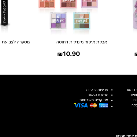
אבקת איפור מינרלית דחוסה
מסקרה לצביעת ה
0
₪
10.90
ת
בחר אפשרויות
בח
 הזמנה
מדיניות פרטיות
חים
הצהרת נגישות
ים
מהי קנייה מאובטחת
סקה
 אתרי מג'נטו