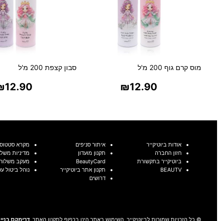
מוס קרם גוף 200 מ'ל
סבון קצפת 200 מ'ל
₪
12.90
₪
12.90
בחר אפשרויות
בחר אפשרויו
אודות ביוטיקייר
איתור סניפים
מקרא סטטוסי
חזון החברה
תקנון מועדון
מדיניות משלו
ביוטיקייר בתקשורת
BeautyCard
מעקב משלוח
BEAUTV
תקנון אתר ביוטיקייר
נוהל ביטול ע
דרושים
© כל הזכויות שמורות לביוטיקייר. השימוש באתר הינו בכפוף לתקנון האתר
דרימקס בניית