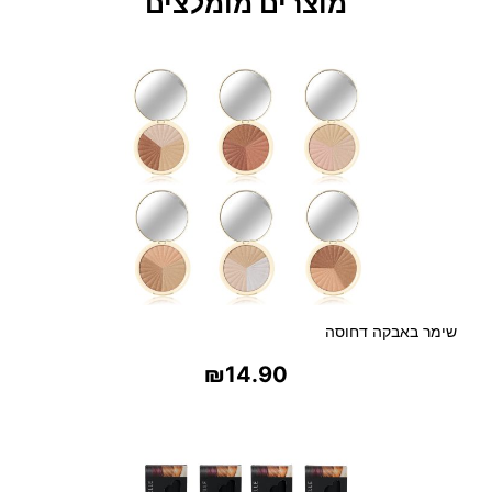
מוצרים מומלצים
י
מ
ר
מ
י
נ
ר
ל
י
שימר באבקה דחוסה
₪
14.90
בחר אפשרויות