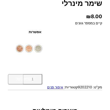
שימר מינרלי
₪
8.00
קיים במספר גוונים
אפשרות
כ
הוספה לסל
מ
מק"ט:
9202210
קטגוריות:
איפור פנים
ו
ת
ש
ל
ש