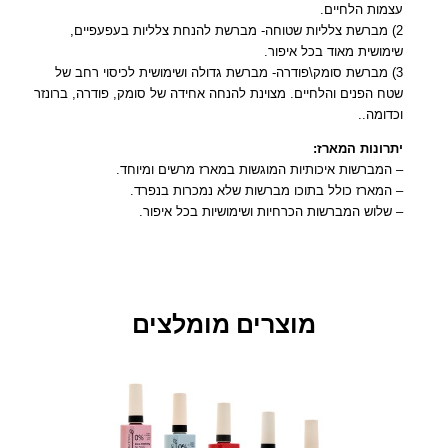
עצמות הלחיים.
ח
2) מברשת צלליות שטוחה- מברשת להנחת צלליות בעפעפיים,
ד
שימושית מאוד בכל איפור.
ק
3) מברשת סומק\פודרה- מברשת גדולה ושימושית לכיסוי רחב של
ר
שטח הפנים והלחיים. מצוינת להנחה אחידה של סומק, פודרה, ברונזר
ן
וכדומה..
ב
מ
יתרונות המארז:
א
– המברשות איכותיות המוגשות במארז מרשים ומיוחד.
ר
– המארז כולל בתוכו מברשות שלא נמכרות בנפרד.
ז
– שלוש המברשות הכרחיות ושימושיות בכל איפור.
י
ו
ק
ר
מוצרים מומלצים
ת
י