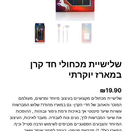
שלישיית מכחולי חד קרן
במארז יוקרתי
₪
19.90
שלישיית מכחולים מקצועיים בעיצוב מיוחד ומרשים, מעולמם
המוכר והאהוב של חדי הקרן- גם במארז מהודר! שלוש המברשות
עשויות שיער סינטטי אך באיכות ורמת גימור גבוהות , ההופכות
את שיער המברשות לרך, נעים ונוח לעבודה. מעבר לאיכות, העיצוב
המיוחד והצבעים הססגוניים מכניסים לשימוש הרבה סטייל וכיף.
המארז כולל: 1) מברשת מניפה- בעיקר לפיזור שימר ושאר