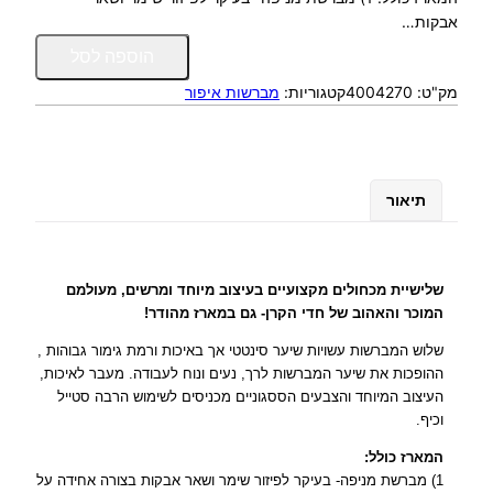
אבקות…
כ
הוספה לסל
מ
מק"ט:
4004270
קטגוריות:
מברשות איפור
ו
ת
ש
ל
ש
תיאור
ל
י
ש
י
שלישיית מכחולים מקצועיים בעיצוב מיוחד ומרשים, מעולמם
י
המוכר והאהוב של חדי הקרן- גם במארז מהודר!
ת
שלוש המברשות עשויות שיער סינטטי אך באיכות ורמת גימור גבוהות ,
מ
ההופכות את שיער המברשות לרך, נעים ונוח לעבודה. מעבר לאיכות,
כ
העיצוב המיוחד והצבעים הססגוניים מכניסים לשימוש הרבה סטייל
ח
וכיף.
ו
ל
המארז כולל:
י
1) מברשת מניפה- בעיקר לפיזור שימר ושאר אבקות בצורה אחידה על