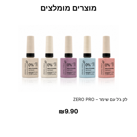
ש
מוצרים מומלצים
מ
ן
מ
ר
ו
ק
א
י
ל
ה
ח
י
י
לק ג'ל עם שימר – ZERO PRO
א
ת
₪
9.90
ה
ש
בחר אפשרויות
י
ע