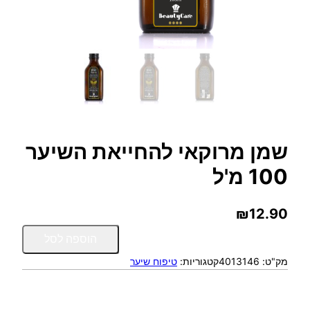
שמן מרוקאי להחייאת השיער
100 מ'ל
₪
12.90
כ
הוספה לסל
מ
מק"ט:
4013146
קטגוריות:
טיפוח שיער
ו
ת
ש
ל