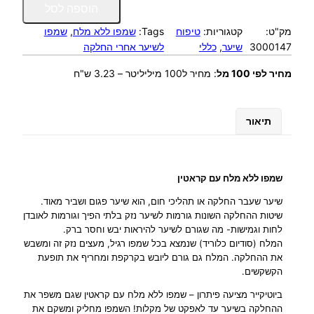
כ
הוספה לסל
מ
מק"ט:
קטגוריות:
טיפוח
Tags:
שמפו ללא מלח
, 
שמפו
ו
3000147
שיער
, 
כללי
לשיער אחרי החלקה
ת
ש
מחיר לפי 100 מל
:
מחיר ל100 מיליליטר – 3.23 ש"ח
ל
ש
מ
תיאור
פ
ו
ל
ל
שמפו ללא מלח עם קראטין
א
מ
שיער שעבר החלקה או תהליכי חום, הוא שיער פגום ושביר מאוד.
שיטות ההחלקה השונות גורמות לשיער נזק בלתי הפיך וגורמות לאובדן
ל
לחות וגמישות- מה שגורם לשיער להיראות יבש וחסר ברק.
ח
המלח (סודיום כלוריד) שנמצא בכל שמפו רגיל, מעצים נזק זה ומשבש
–
את ההחלקה. המלח גם גורם ליובש בקרקפת ומחריף את תופעת
N
הקשקשים.
E
O
ביוטיקייר מציעה פיתרון – שמפו ללא מלח עם קראטין שגם משפר את
ההחלקה בשיער עד לאפקט של מקלות! השמפו מחליק ומשקם את