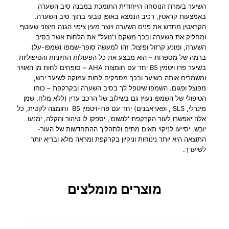
השיער בעזרת הנוסחה הייחודית התומכת במבנה סיב השערה
באמצעות קראטין, רכיב הנמצא באופן טבעי בתוך סיב השערה.
הקראטין מחדש את פנים השערה ויוצר מעין ציפוי הגנה חיצוני שעוטף
ומחליק את השערה ובכך משקם ו"נועל" את הלחות אשר בסיב
השערה, ומונע קרזול ופיצול. זהו למעשה סופר-שמפו (שמפו-על)
ברמה של מספרות – הוא מבצע את כל הפעולות החיוניות והטיפוליות
בשיער פרו ויטמין B5 יחד עם חומצות AHA – סופחים לחות מן האוויר
ומשמרים אותה בשיער ובכך מספקים לחות עמוקה לשיער יבש,
מפוצל ופגום. השמפו שיטפל לך בסיב השערה ובקרקפת – כוחו
הטיפולי של השמפו נעוץ גם בשילוב של הרכב עדין (ללא מלח, שמן
מינרלי, SLS , ופאראבנים) יחד עם פרו-ויטמין B5 וחומצה לקטית, כל
אלה יאפשרו לעור הקרקפת 'לנשום', יספקו לו טיהור והקלה, ימנעו
יובש, יסייעו לניקוי תאים מתים ולתהליך ההתחדשות של העור-
התוצאה היא יותר נינוחות וניקיון בקרקפת ומראה מלא ובריא יותר
לשיערך.
מוצרים מומלצים