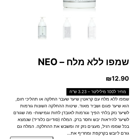
שמפו ללא מלח – NEO
₪
12.90
מחיר ל100 מיליליטר – 3.23 ש"ח
שמפו ללא מלח עם קראטין שיער שעבר החלקה או תהליכי חום,
הוא שיער פגום ושביר מאוד. שיטות ההחלקה השונות גורמות
לשיער נזק בלתי הפיך וגורמות לאובדן לחות וגמישות- מה שגורם
לשיער להיראות יבש וחסר ברק. המלח (סודיום כלוריד) שנמצא
בכל שמפו רגיל, מעצים נזק זה ומשבש את ההחלקה. המלח גם
גורם ליובש בקרקפת ומחריף את…