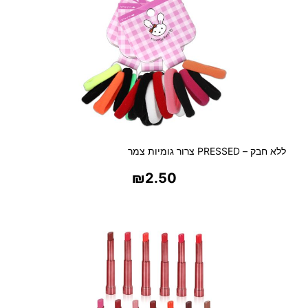
מ
ט
ו
ר
5
0
0
א
מ
פ
ללא חבק – PRESSED צרור גומיות צמר
ר
₪
2.50
בחר אפשרויות