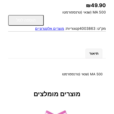
₪
49.90
MA 500 (שנאי (טרנספורמטו
כ
הוספה לסל
מ
מק"ט:
4003863
קטגוריות:
מוצרים אלקטרוניים
ו
ת
ש
ל
ש
תיאור
נ
א
י
-
MA 500 (שנאי (טרנספורמטו
ט
ר
נ
מוצרים מומלצים
ס
פ
ו
ר