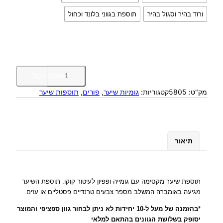
ורוד בהיר וסגול בהיר
תוספת בגווני בלונד וכחול
כ
הוספה לסל
מ
מק"ט:
5805
קטגוריות:
גומיות שיער
, 
פורים
, 
תוספות שיער
ו
ת
ש
ל
ת
תיאור
ו
ס
פ
ת
תוספת שיער מקסימה עם גומייה ופפיון לעיטור קוקו. תוספת השיער
ש
מגיעה באומברה המשלב מספר צבעים טרנדיים פסטליים או עזים.
י
*
בהזמנה של מעל ל-10 יחידות לא ניתן לבחור גוון ספציפי והמוצר
ע
יסופק בשלושת הגוונים בהתאם למלאי