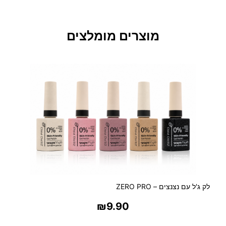
ר
ע
ם
מוצרים מומלצים
פ
פ
י
ו
ן
ב
ג
ו
ו
נ
י
ה
ק
ש
לק ג'ל עם נצנצים – ZERO PRO
ת
₪
9.90